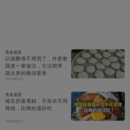
美食菜譜
以後酵母不用買了，外婆教
我老一輩做法，方法簡單，
蒸出來的饅頭更香
2024/05/22
美食菜譜
地瓜扔進電鍋，不加水不用
烤箱，比烤的還好吃
2024/05/22