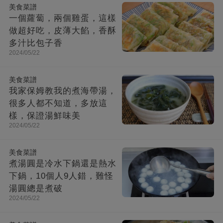
美食菜譜
一個蘿蔔，兩個雞蛋，這樣
做超好吃，皮薄大餡，香酥
多汁比包子香
2024/05/22
美食菜譜
我家保姆教我的煮海帶湯，
很多人都不知道，多放這
樣，保證湯鮮味美
2024/05/22
美食菜譜
煮湯圓是冷水下鍋還是熱水
下鍋，10個人9人錯，難怪
湯圓總是煮破
2024/05/22