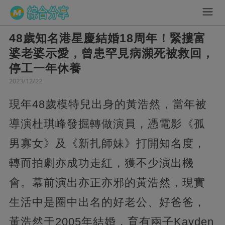
48歲知名港星慶結婚18周年！緊摟富
婆老婆示愛，曾患罕見病瀕死被救回，
停工一年休養
2023/12/22
現年48歲模特兒出身的黃浩然，當年被
導演杜琪峰發掘轉做演員，憑電影《孤
男寡女》及《新扎師妹》打開知名度，
轉而拍劇亦成功走紅，獲不少演出機
會。幕前演出亦正亦邪的黃浩然，現實
生活中是圈中出名的好老公、好爸爸，
黃浩然于2005年結婚，育有兩子Kayden