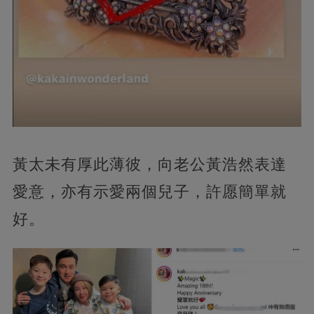
黃太未有厚此薄彼，向老公黃浩然表達
愛意，亦有示愛兩個兒子，許愿簡單就
好。