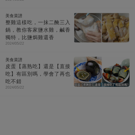
美食菜譜
整雞這樣吃，一抹二醃三入
鍋，教你客家鹽水雞，鹹香
獨特，比鹽焗雞還香
2024/05/22
美食菜譜
皮蛋【蒸熟吃】還是【直接
吃】有區別嗎，學會了再也
吃不錯
2024/05/22