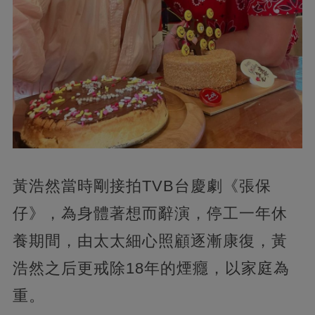
黃浩然當時剛接拍TVB台慶劇《張保
仔》，為身體著想而辭演，停工一年休
養期間，由太太細心照顧逐漸康復，黃
浩然之后更戒除18年的煙癮，以家庭為
重。