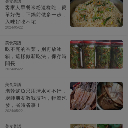
美食菜譜
客家人早餐米粉這樣吃，簡
單好做，下鍋前做多一步，
入味好吃不坨
2024/05/22
美食菜譜
吃不完的香菜，別再放冰
箱，這樣做新吃法，保存時
間長
2024/05/22
美食菜譜
泡幹魷魚只用清水可不行，
廚師朋友教我技巧，輕鬆泡
發，省時省事！
2024/05/22
美食菜譜