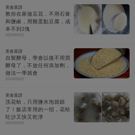
美食菜譜
教你在家做豆花，不用石膏
和鹽鹵，用雞蛋點豆腐，成
本不到2塊
2024/05/22
美食菜譜
自製酵母，學會以後不用買
酵母了，不放任何添加劑，
做法一學就會
2024/05/22
美食菜譜
洗花蛤，只用鹽水泡就錯
了！飯店常用的一招，花蛤
吐沙又快又乾淨
2024/05/22