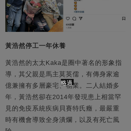
黃浩然停工一年休養
黃浩然的太太Kaka是圈中著名的形象指
導，其父親是馬主莫英儒，有傳身家逾
略過
億兼擁有多層豪宅、物業。二人結婚多
年，黃浩然卻在2014年發現患上相當罕
見的免疫系統疾病貝賽特氏癥，最嚴重
時有機會導致全身潰爛，以及有死亡風