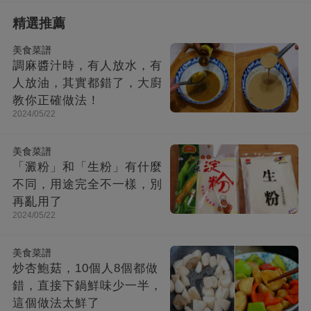
精選推薦
美食菜譜
調麻醬汁時，有人放水，有
人放油，其實都錯了，大廚
教你正確做法！
2024/05/22
美食菜譜
「澱粉」和「生粉」有什麼
不同，用途完全不一樣，別
再亂用了
2024/05/22
美食菜譜
炒杏鮑菇，10個人8個都做
錯，直接下鍋鮮味少一半，
這個做法太鮮了