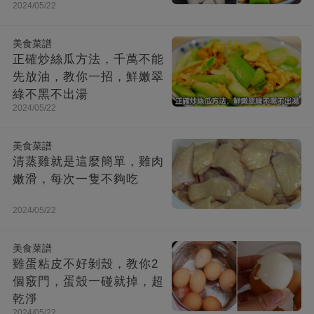
2024/05/22
美食菜譜
正確炒絲瓜方法，千萬不能
先放油，教你一招，鮮嫩翠
綠不黑不出湯
2024/05/22
美食菜譜
清蒸雞就是這麼簡單，雞肉
嫩滑，每次一隻不夠吃
2024/05/22
美食菜譜
雞蛋粘皮不好剝殼，教你2
個竅門，蛋殼一碰就掉，超
乾淨
2024/05/22